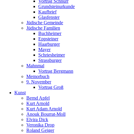
Vortrag Schnurr
Grundsteinurkunde
Kaufbrief
Glasfenster
Jüdische Gemeinde
Jüdische Familien
Buchheimer
Eppsteiner
Haarburger
Mayer
Schriesheimer
Strassburger
Mahnmal
Vortrag Bergmann
Memorbuch
9. November
Vortrag Groß
Kunst
Bernd Apfel
Kurt Arnold
Kurt Adam Arnold
Anouk Bourrat-Moll
Elvira Dick
Veronika Drop
Roland Geiger