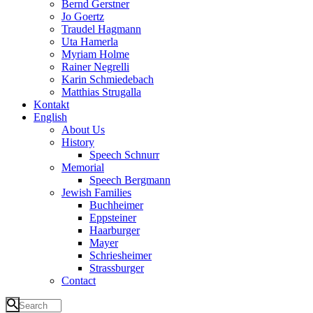
Bernd Gerstner
Jo Goertz
Traudel Hagmann
Uta Hamerla
Myriam Holme
Rainer Negrelli
Karin Schmiedebach
Matthias Strugalla
Kontakt
English
About Us
History
Speech Schnurr
Memorial
Speech Bergmann
Jewish Families
Buchheimer
Eppsteiner
Haarburger
Mayer
Schriesheimer
Strassburger
Contact