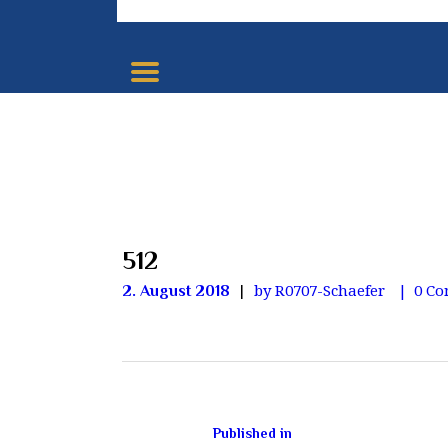
512
by R0707-Schaefer
0
Co
2. August 2018
Published in