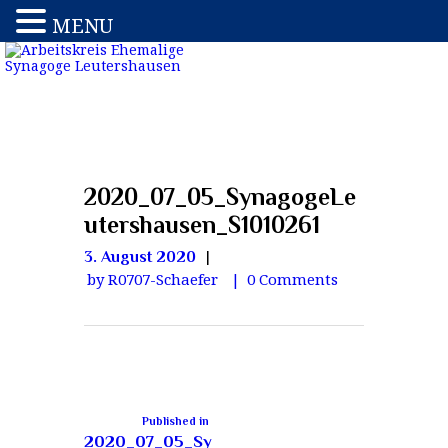
MENU
2020_07_05_SynagogeLe
utershausen_S1010261
3. August 2020
by R0707-Schaefer
0
Comments
Published in
2020_07_05_Sy